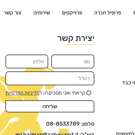
פרופיל חברה
פרוייקטים
שירותינו
צור קשר
יצירת קשר
י כבד
קראתי ואני מסכים\ה ל
מדיניות הפרטיות
שליחה
טלפון: 08-8533789
לתעשיית
דוא”ל: mshaiman@zahav.net.il