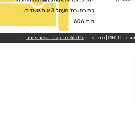
כתובת: רח' העמל 3 א.ת.אשדוד,
ת.ד.606
 נבנה על ידי
Site Pro בנייה, עיצוב וקידום אתרים